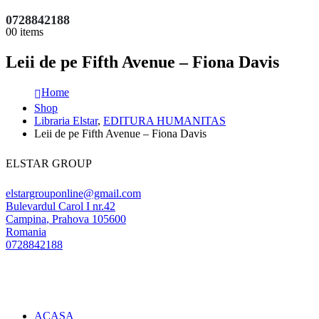
0728842188
0
0 items
Leii de pe Fifth Avenue – Fiona Davis
Home
Shop
Libraria Elstar
,
EDITURA HUMANITAS
Leii de pe Fifth Avenue – Fiona Davis
ELSTAR GROUP
elstargrouponline@gmail.com
Bulevardul Carol I nr.42
Campina
,
Prahova
105600
Romania
0728842188
ACASA