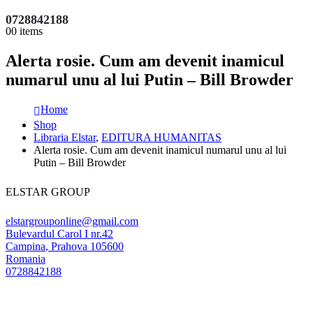
0728842188
0
0 items
Alerta rosie. Cum am devenit inamicul
numarul unu al lui Putin – Bill Browder
Home
Shop
Libraria Elstar
,
EDITURA HUMANITAS
Alerta rosie. Cum am devenit inamicul numarul unu al lui
Putin – Bill Browder
ELSTAR GROUP
elstargrouponline@gmail.com
Bulevardul Carol I nr.42
Campina
,
Prahova
105600
Romania
0728842188