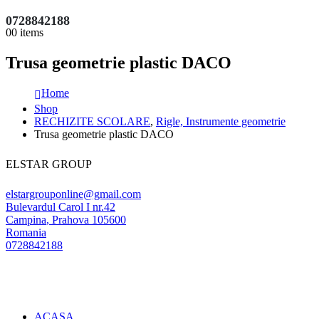
0728842188
0
0 items
Trusa geometrie plastic DACO
Home
Shop
RECHIZITE SCOLARE
,
Rigle, Instrumente geometrie
Trusa geometrie plastic DACO
ELSTAR GROUP
elstargrouponline@gmail.com
Bulevardul Carol I nr.42
Campina
,
Prahova
105600
Romania
0728842188
ACASA