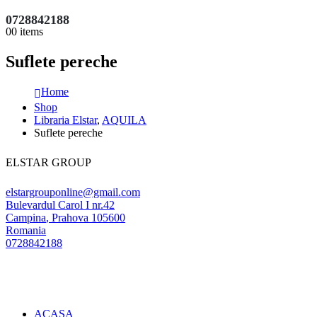
0728842188
0
0 items
Suflete pereche
Home
Shop
Libraria Elstar
,
AQUILA
Suflete pereche
ELSTAR GROUP
elstargrouponline@gmail.com
Bulevardul Carol I nr.42
Campina
,
Prahova
105600
Romania
0728842188
ACASA