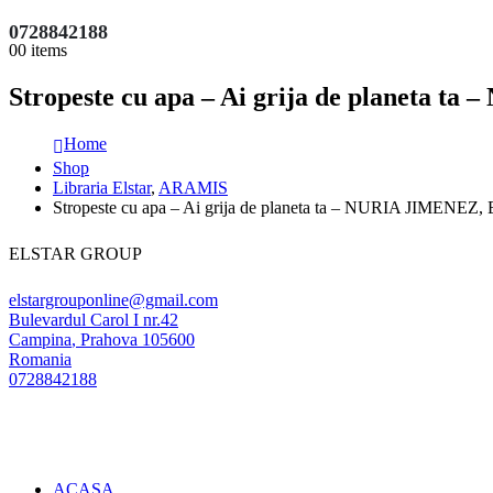
0728842188
0
0 items
Stropeste cu apa – Ai grija de planet
Home
Shop
Libraria Elstar
,
ARAMIS
Stropeste cu apa – Ai grija de planeta ta – NURIA JIMEN
ELSTAR GROUP
elstargrouponline@gmail.com
Bulevardul Carol I nr.42
Campina
,
Prahova
105600
Romania
0728842188
ACASA