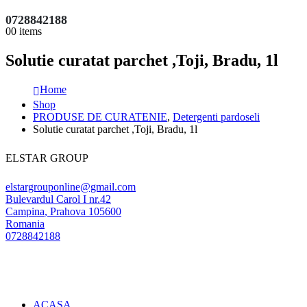
0728842188
0
0 items
Solutie curatat parchet ,Toji, Bradu, 1l
Home
Shop
PRODUSE DE CURATENIE
,
Detergenti pardoseli
Solutie curatat parchet ,Toji, Bradu, 1l
ELSTAR GROUP
elstargrouponline@gmail.com
Bulevardul Carol I nr.42
Campina
,
Prahova
105600
Romania
0728842188
ACASA