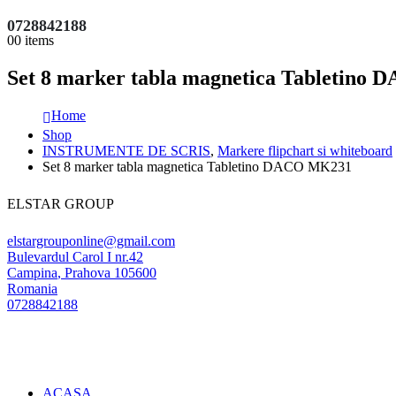
0728842188
0
0 items
Set 8 marker tabla magnetica Tabletino
Home
Shop
INSTRUMENTE DE SCRIS
,
Markere flipchart si whiteboard
Set 8 marker tabla magnetica Tabletino DACO MK231
ELSTAR GROUP
elstargrouponline@gmail.com
Bulevardul Carol I nr.42
Campina
,
Prahova
105600
Romania
0728842188
ACASA