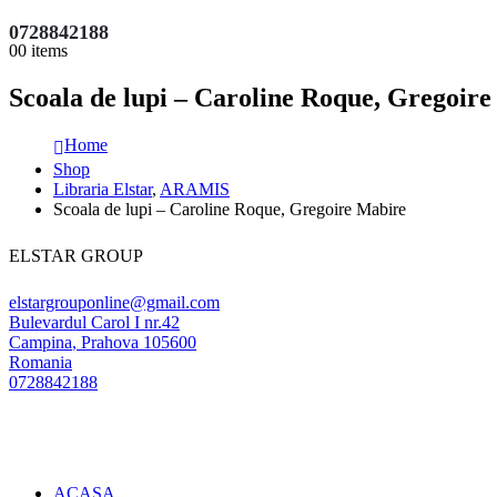
0728842188
0
0 items
Scoala de lupi – Caroline Roque, Gregoir
Home
Shop
Libraria Elstar
,
ARAMIS
Scoala de lupi – Caroline Roque, Gregoire Mabire
ELSTAR GROUP
elstargrouponline@gmail.com
Bulevardul Carol I nr.42
Campina
,
Prahova
105600
Romania
0728842188
ACASA