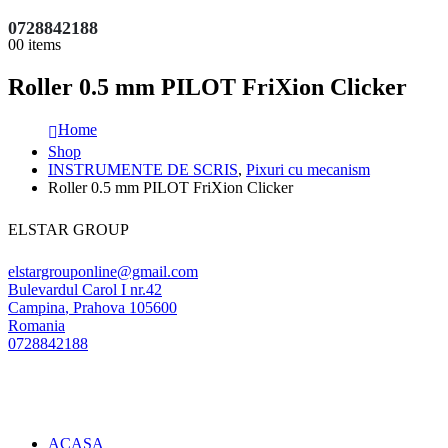
0728842188
0
0 items
Roller 0.5 mm PILOT FriXion Clicker
Home
Shop
INSTRUMENTE DE SCRIS
,
Pixuri cu mecanism
Roller 0.5 mm PILOT FriXion Clicker
ELSTAR GROUP
elstargrouponline@gmail.com
Bulevardul Carol I nr.42
Campina
,
Prahova
105600
Romania
0728842188
ACASA