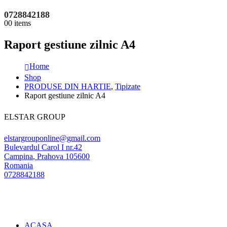
0728842188
0
0 items
Raport gestiune zilnic A4
Home
Shop
PRODUSE DIN HARTIE
,
Tipizate
Raport gestiune zilnic A4
ELSTAR GROUP
elstargrouponline@gmail.com
Bulevardul Carol I nr.42
Campina
,
Prahova
105600
Romania
0728842188
ACASA