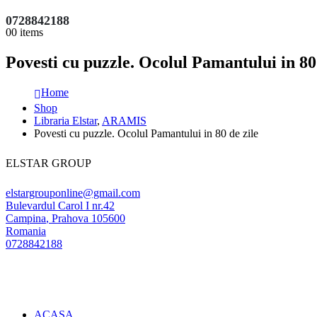
0728842188
0
0 items
Povesti cu puzzle. Ocolul Pamantului in 80 
Home
Shop
Libraria Elstar
,
ARAMIS
Povesti cu puzzle. Ocolul Pamantului in 80 de zile
ELSTAR GROUP
elstargrouponline@gmail.com
Bulevardul Carol I nr.42
Campina
,
Prahova
105600
Romania
0728842188
ACASA