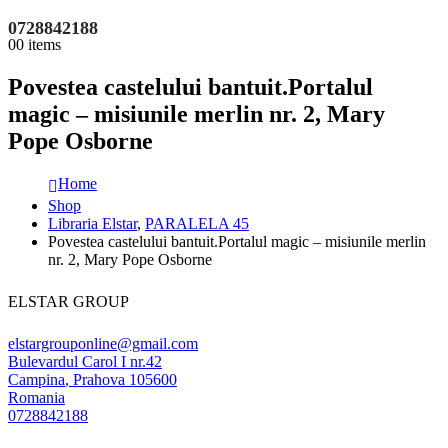
0728842188
0
0 items
Povestea castelului bantuit.Portalul
magic – misiunile merlin nr. 2, Mary
Pope Osborne
Home
Shop
Libraria Elstar
,
PARALELA 45
Povestea castelului bantuit.Portalul magic – misiunile merlin
nr. 2, Mary Pope Osborne
ELSTAR GROUP
elstargrouponline@gmail.com
Bulevardul Carol I nr.42
Campina
,
Prahova
105600
Romania
0728842188