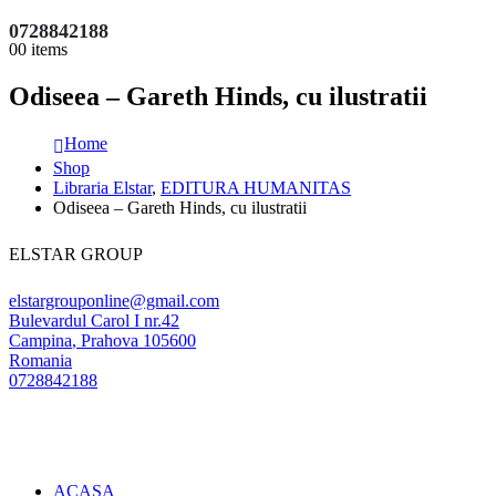
0728842188
0
0 items
Odiseea – Gareth Hinds, cu ilustratii
Home
Shop
Libraria Elstar
,
EDITURA HUMANITAS
Odiseea – Gareth Hinds, cu ilustratii
ELSTAR GROUP
elstargrouponline@gmail.com
Bulevardul Carol I nr.42
Campina
,
Prahova
105600
Romania
0728842188
ACASA