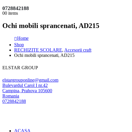
0728842188
0
0 items
Ochi mobili sprancenati, AD215
Home
Shop
RECHIZITE SCOLARE
,
Accesorii craft
Ochi mobili sprancenati, AD215
ELSTAR GROUP
elstargrouponline@gmail.com
Bulevardul Carol I nr.42
Campina
,
Prahova
105600
Romania
0728842188
ACASA