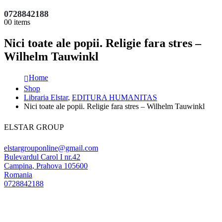
0728842188
0
0 items
Nici toate ale popii. Religie fara stres –
Wilhelm Tauwinkl
Home
Shop
Libraria Elstar
,
EDITURA HUMANITAS
Nici toate ale popii. Religie fara stres – Wilhelm Tauwinkl
ELSTAR GROUP
elstargrouponline@gmail.com
Bulevardul Carol I nr.42
Campina
,
Prahova
105600
Romania
0728842188