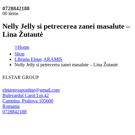
0728842188
0
0 items
Nelly Jelly si petrecerea zanei masalute –
Lina Žutautė
Home
Shop
Libraria Elstar
,
ARAMIS
Nelly Jelly si petrecerea zanei masalute – Lina Žutautė
ELSTAR GROUP
elstargrouponline@gmail.com
Bulevardul Carol I nr.42
Campina
,
Prahova
105600
Romania
0728842188