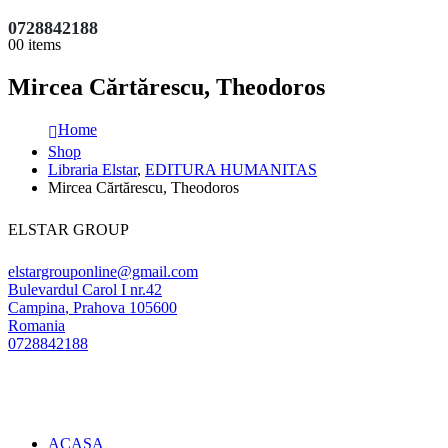
0728842188
0
0 items
Mircea Cărtărescu, Theodoros
Home
Shop
Libraria Elstar
,
EDITURA HUMANITAS
Mircea Cărtărescu, Theodoros
ELSTAR GROUP
elstargrouponline@gmail.com
Bulevardul Carol I nr.42
Campina
,
Prahova
105600
Romania
0728842188
ACASA