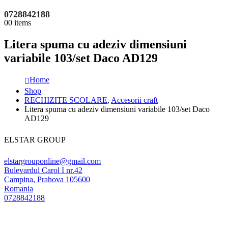
0728842188
0
0 items
Litera spuma cu adeziv dimensiuni
variabile 103/set Daco AD129
Home
Shop
RECHIZITE SCOLARE
,
Accesorii craft
Litera spuma cu adeziv dimensiuni variabile 103/set Daco
AD129
ELSTAR GROUP
elstargrouponline@gmail.com
Bulevardul Carol I nr.42
Campina
,
Prahova
105600
Romania
0728842188