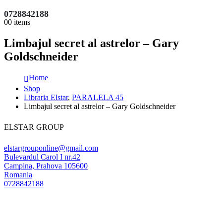
0728842188
0
0 items
Limbajul secret al astrelor – Gary
Goldschneider
Home
Shop
Libraria Elstar
,
PARALELA 45
Limbajul secret al astrelor – Gary Goldschneider
ELSTAR GROUP
elstargrouponline@gmail.com
Bulevardul Carol I nr.42
Campina
,
Prahova
105600
Romania
0728842188