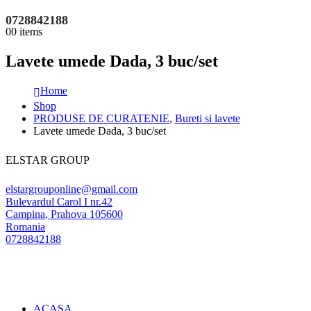
0728842188
0
0 items
Lavete umede Dada, 3 buc/set
Home
Shop
PRODUSE DE CURATENIE
,
Bureti si lavete
Lavete umede Dada, 3 buc/set
ELSTAR GROUP
elstargrouponline@gmail.com
Bulevardul Carol I nr.42
Campina
,
Prahova
105600
Romania
0728842188
ACASA