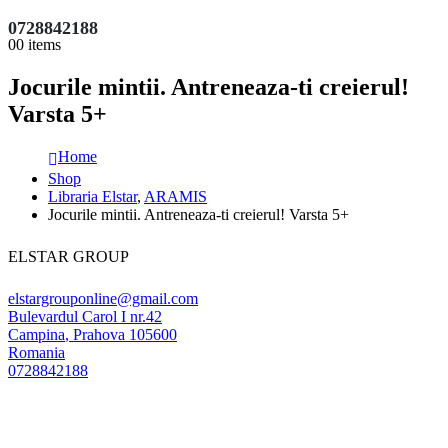
0728842188
0
0 items
Jocurile mintii. Antreneaza-ti creierul!
Varsta 5+
Home
Shop
Libraria Elstar
,
ARAMIS
Jocurile mintii. Antreneaza-ti creierul! Varsta 5+
ELSTAR GROUP
elstargrouponline@gmail.com
Bulevardul Carol I nr.42
Campina
,
Prahova
105600
Romania
0728842188