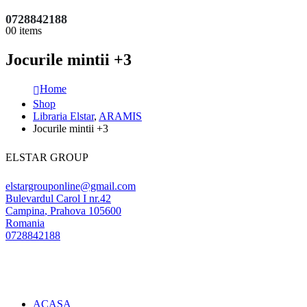
0728842188
0
0 items
Jocurile mintii +3
Home
Shop
Libraria Elstar
,
ARAMIS
Jocurile mintii +3
ELSTAR GROUP
elstargrouponline@gmail.com
Bulevardul Carol I nr.42
Campina
,
Prahova
105600
Romania
0728842188
ACASA