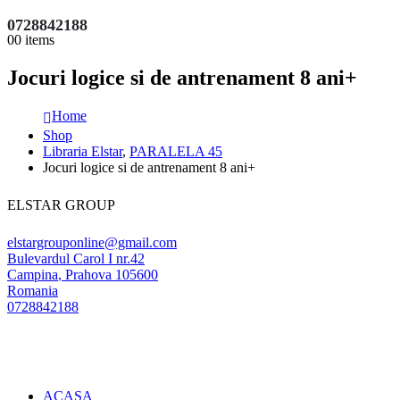
0728842188
0
0 items
Jocuri logice si de antrenament 8 ani+
Home
Shop
Libraria Elstar
,
PARALELA 45
Jocuri logice si de antrenament 8 ani+
ELSTAR GROUP
elstargrouponline@gmail.com
Bulevardul Carol I nr.42
Campina
,
Prahova
105600
Romania
0728842188
ACASA