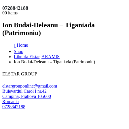
0728842188
0
0 items
Ion Budai-Deleanu – Tiganiada
(Patrimoniu)
Home
Shop
Libraria Elstar
,
ARAMIS
Ion Budai-Deleanu – Tiganiada (Patrimoniu)
ELSTAR GROUP
elstargrouponline@gmail.com
Bulevardul Carol I nr.42
Campina
,
Prahova
105600
Romania
0728842188