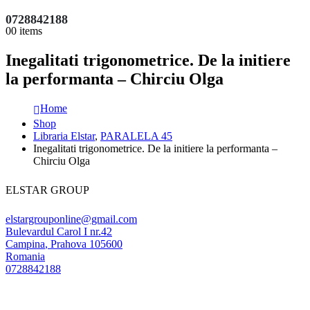
0728842188
0
0 items
Inegalitati trigonometrice. De la initiere
la performanta – Chirciu Olga
Home
Shop
Libraria Elstar
,
PARALELA 45
Inegalitati trigonometrice. De la initiere la performanta –
Chirciu Olga
ELSTAR GROUP
elstargrouponline@gmail.com
Bulevardul Carol I nr.42
Campina
,
Prahova
105600
Romania
0728842188