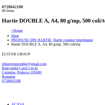
0728842188
0
0 items
Hartie DOUBLE A, A4, 80 g/mp, 500 coli/t
Home
Shop
PRODUSE DIN HARTIE
,
Hartie copiator imprimanta
Hartie DOUBLE A, A4, 80 g/mp, 500 coli/top
ELSTAR GROUP
elstargrouponline@gmail.com
Bulevardul Carol I nr.42
Campina
,
Prahova
105600
Romania
0728842188
ACASA