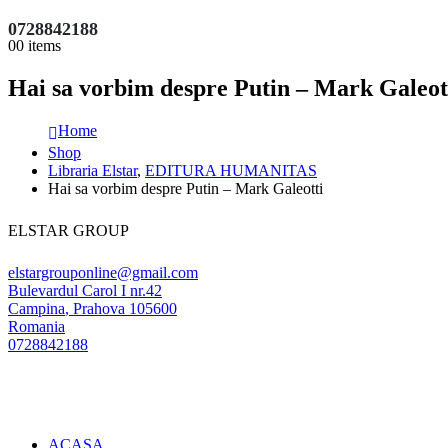
0728842188
0
0 items
Hai sa vorbim despre Putin – Mark Galeot
Home
Shop
Libraria Elstar
,
EDITURA HUMANITAS
Hai sa vorbim despre Putin – Mark Galeotti
ELSTAR GROUP
elstargrouponline@gmail.com
Bulevardul Carol I nr.42
Campina
,
Prahova
105600
Romania
0728842188
ACASA