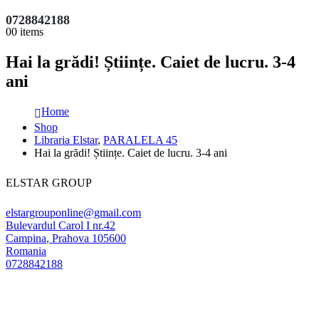
0728842188
0
0 items
Hai la grădi! Științe. Caiet de lucru. 3-4
ani
Home
Shop
Libraria Elstar
,
PARALELA 45
Hai la grădi! Științe. Caiet de lucru. 3-4 ani
ELSTAR GROUP
elstargrouponline@gmail.com
Bulevardul Carol I nr.42
Campina
,
Prahova
105600
Romania
0728842188