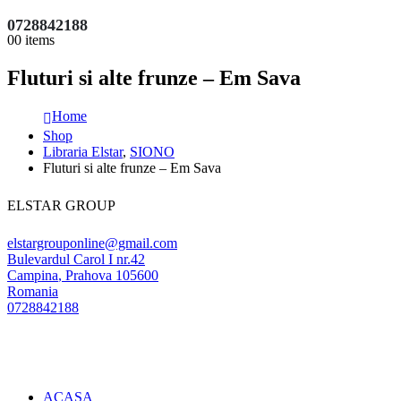
0728842188
0
0 items
Fluturi si alte frunze – Em Sava
Home
Shop
Libraria Elstar
,
SIONO
Fluturi si alte frunze – Em Sava
ELSTAR GROUP
elstargrouponline@gmail.com
Bulevardul Carol I nr.42
Campina
,
Prahova
105600
Romania
0728842188
ACASA