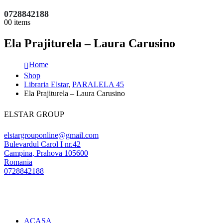
0728842188
0
0 items
Ela Prajiturela – Laura Carusino
Home
Shop
Libraria Elstar
,
PARALELA 45
Ela Prajiturela – Laura Carusino
ELSTAR GROUP
elstargrouponline@gmail.com
Bulevardul Carol I nr.42
Campina
,
Prahova
105600
Romania
0728842188
ACASA