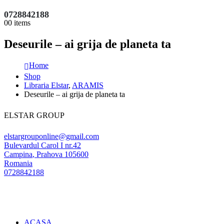
0728842188
0
0 items
Deseurile – ai grija de planeta ta
Home
Shop
Libraria Elstar
,
ARAMIS
Deseurile – ai grija de planeta ta
ELSTAR GROUP
elstargrouponline@gmail.com
Bulevardul Carol I nr.42
Campina
,
Prahova
105600
Romania
0728842188
ACASA