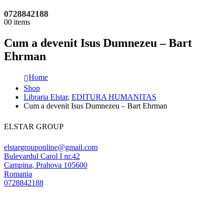
0728842188
0
0 items
Cum a devenit Isus Dumnezeu – Bart
Ehrman
Home
Shop
Libraria Elstar
,
EDITURA HUMANITAS
Cum a devenit Isus Dumnezeu – Bart Ehrman
ELSTAR GROUP
elstargrouponline@gmail.com
Bulevardul Carol I nr.42
Campina
,
Prahova
105600
Romania
0728842188