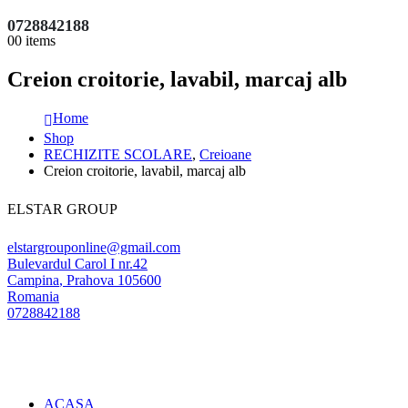
0728842188
0
0 items
Creion croitorie, lavabil, marcaj alb
Home
Shop
RECHIZITE SCOLARE
,
Creioane
Creion croitorie, lavabil, marcaj alb
ELSTAR GROUP
elstargrouponline@gmail.com
Bulevardul Carol I nr.42
Campina
,
Prahova
105600
Romania
0728842188
ACASA