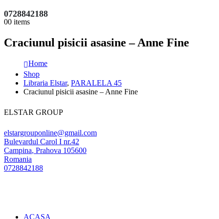
0728842188
0
0 items
Craciunul pisicii asasine – Anne Fine
Home
Shop
Libraria Elstar
,
PARALELA 45
Craciunul pisicii asasine – Anne Fine
ELSTAR GROUP
elstargrouponline@gmail.com
Bulevardul Carol I nr.42
Campina
,
Prahova
105600
Romania
0728842188
ACASA