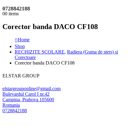
0728842188
0
0 items
Corector banda DACO CF108
Home
Shop
RECHIZITE SCOLARE
,
Radiera (Guma de sters) si
Corectoare
Corector banda DACO CF108
ELSTAR GROUP
elstargrouponline@gmail.com
Bulevardul Carol I nr.42
Campina
,
Prahova
105600
Romania
0728842188