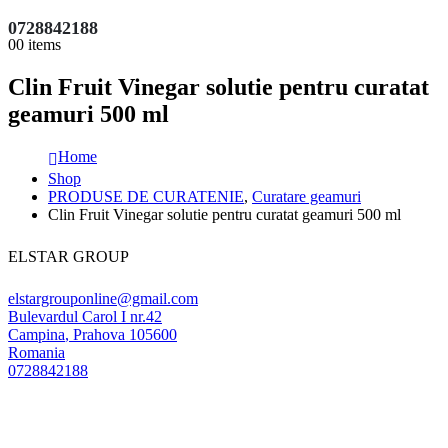
0728842188
0
0 items
Clin Fruit Vinegar solutie pentru curatat
geamuri 500 ml
Home
Shop
PRODUSE DE CURATENIE
,
Curatare geamuri
Clin Fruit Vinegar solutie pentru curatat geamuri 500 ml
ELSTAR GROUP
elstargrouponline@gmail.com
Bulevardul Carol I nr.42
Campina
,
Prahova
105600
Romania
0728842188