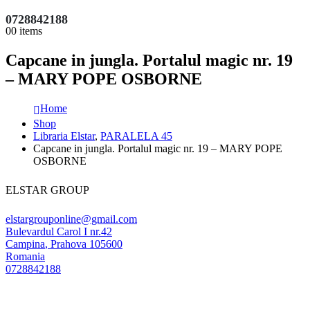
0728842188
0
0 items
Capcane in jungla. Portalul magic nr. 19
– MARY POPE OSBORNE
Home
Shop
Libraria Elstar
,
PARALELA 45
Capcane in jungla. Portalul magic nr. 19 – MARY POPE
OSBORNE
ELSTAR GROUP
elstargrouponline@gmail.com
Bulevardul Carol I nr.42
Campina
,
Prahova
105600
Romania
0728842188