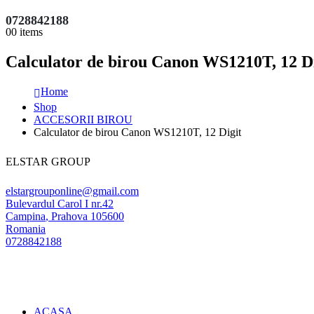
0728842188
0
0 items
Calculator de birou Canon WS1210T, 12 Di
Home
Shop
ACCESORII BIROU
Calculator de birou Canon WS1210T, 12 Digit
ELSTAR GROUP
elstargrouponline@gmail.com
Bulevardul Carol I nr.42
Campina
,
Prahova
105600
Romania
0728842188
ACASA