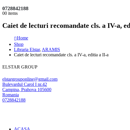
0728842188
0
0 items
Caiet de lecturi recomandate cls. a IV-a, ed
Home
Shop
Libraria Elstar
,
ARAMIS
Caiet de lecturi recomandate cls. a IV-a, editia a II-a
ELSTAR GROUP
elstargrouponline@gmail.com
Bulevardul Carol I nr.42
Campina
,
Prahova
105600
Romania
0728842188
ACASA