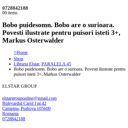
0728842188
0
0 items
Bobo puidesomn. Bobo are o surioara.
Povesti ilustrate pentru puisori isteti 3+,
Markus Osterwalder
Home
Shop
Libraria Elstar
,
PARALELA 45
Bobo puidesomn. Bobo are o surioara. Povesti ilustrate pentru
puisori isteti 3+, Markus Osterwalder
ELSTAR GROUP
elstargrouponline@gmail.com
Bulevardul Carol I nr.42
Campina
,
Prahova
105600
Romania
0728842188