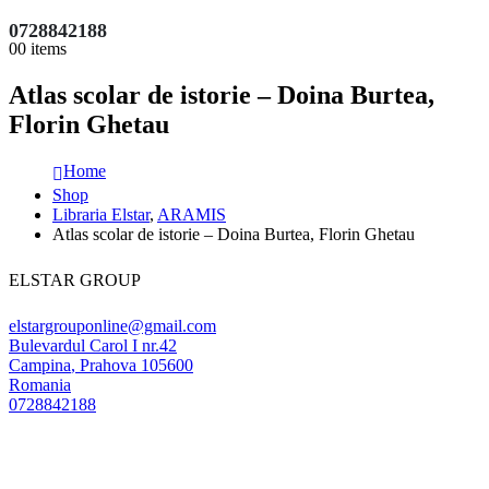
0728842188
0
0 items
Atlas scolar de istorie – Doina Burtea,
Florin Ghetau
Home
Shop
Libraria Elstar
,
ARAMIS
Atlas scolar de istorie – Doina Burtea, Florin Ghetau
ELSTAR GROUP
elstargrouponline@gmail.com
Bulevardul Carol I nr.42
Campina
,
Prahova
105600
Romania
0728842188