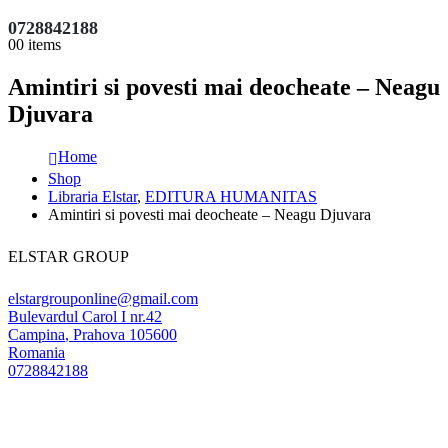
0728842188
0
0 items
Amintiri si povesti mai deocheate – Neagu
Djuvara
Home
Shop
Libraria Elstar
,
EDITURA HUMANITAS
Amintiri si povesti mai deocheate – Neagu Djuvara
ELSTAR GROUP
elstargrouponline@gmail.com
Bulevardul Carol I nr.42
Campina
,
Prahova
105600
Romania
0728842188