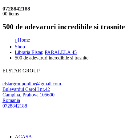
0728842188
0
0 items
500 de adevaruri incredibile si trasnite
Home
Shop
Libraria Elstar
,
PARALELA 45
500 de adevaruri incredibile si trasnite
ELSTAR GROUP
elstargrouponline@gmail.com
Bulevardul Carol I nr.42
Campina
,
Prahova
105600
Romania
0728842188
ACASA