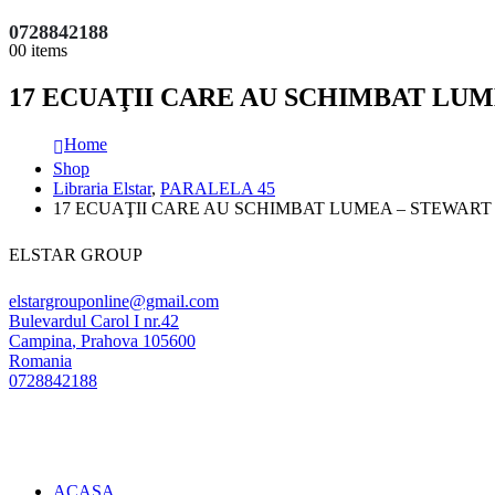
0728842188
0
0 items
17 ECUAŢII CARE AU SCHIMBAT LUM
Home
Shop
Libraria Elstar
,
PARALELA 45
17 ECUAŢII CARE AU SCHIMBAT LUMEA – STEWART 
ELSTAR GROUP
elstargrouponline@gmail.com
Bulevardul Carol I nr.42
Campina
,
Prahova
105600
Romania
0728842188
ACASA