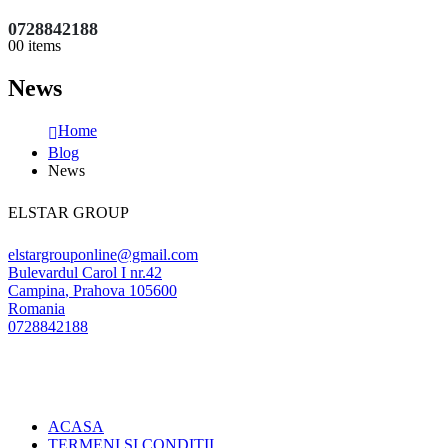
0728842188
0
0 items
News
Home
Blog
News
ELSTAR GROUP
elstargrouponline@gmail.com
Bulevardul Carol I nr.42
Campina
,
Prahova
105600
Romania
0728842188
ACASA
TERMENI SI CONDITII