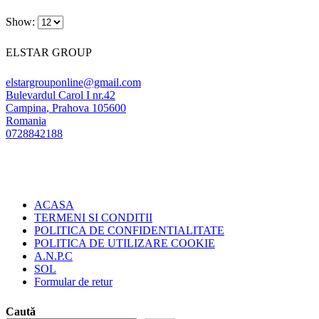
Show:
ELSTAR GROUP
elstargrouponline@gmail.com
Bulevardul Carol I nr.42
Campina
,
Prahova
105600
Romania
0728842188
ACASA
TERMENI SI CONDITII
POLITICA DE CONFIDENTIALITATE
POLITICA DE UTILIZARE COOKIE
A.N.P.C
SOL
Formular de retur
Caută