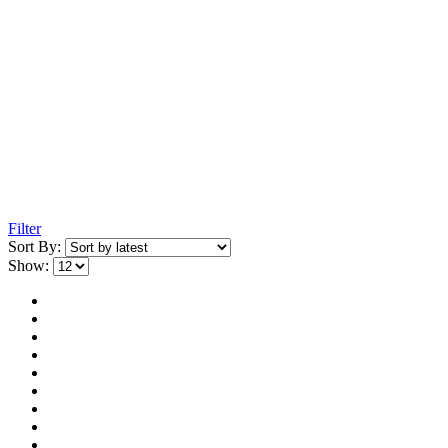
Filter
Sort By:
Show: