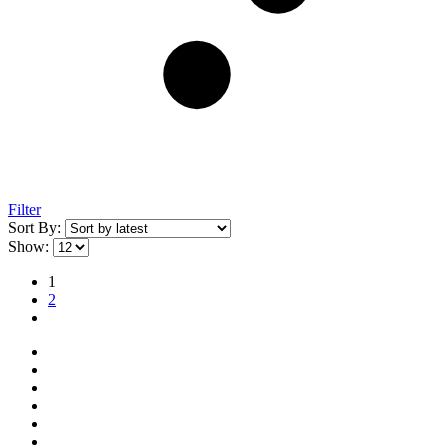
Filter
Sort By:
Show:
1
2