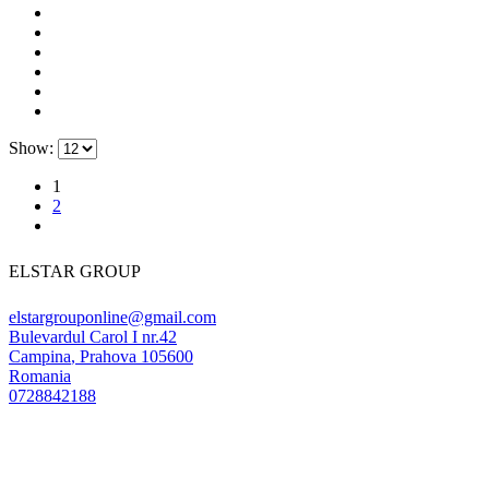
Show:
1
2
ELSTAR GROUP
elstargrouponline@gmail.com
Bulevardul Carol I nr.42
Campina
,
Prahova
105600
Romania
0728842188