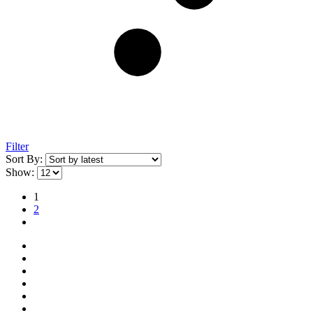
Filter
Sort By:
Show:
1
2