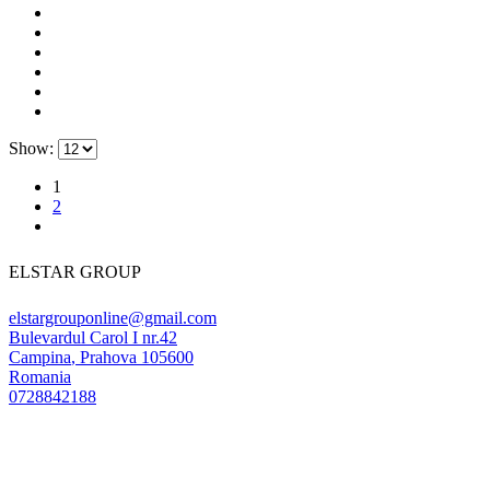
Show:
1
2
ELSTAR GROUP
elstargrouponline@gmail.com
Bulevardul Carol I nr.42
Campina
,
Prahova
105600
Romania
0728842188