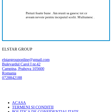
Preturi foarte bune . Am reusit sa gasesc tot ce
aveam nevoie pentru inceputul scolii. Multumesc .
ELSTAR GROUP
elstargrouponline@gmail.com
Bulevardul Carol I nr.42
Campina
,
Prahova
105600
Romania
0728842188
ACASA
TERMENI SI CONDITII
POLITICA DE CONFIDENTIALITATE