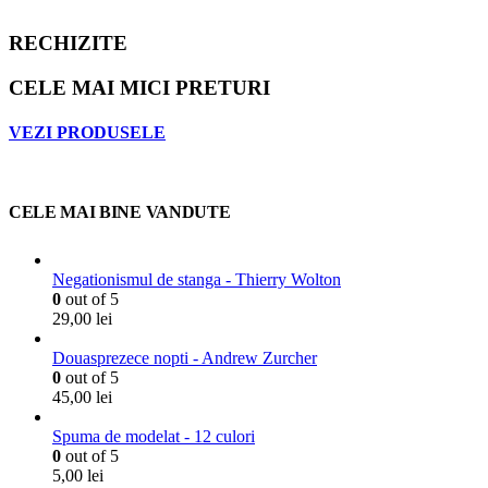
RECHIZITE
CELE MAI MICI PRETURI
VEZI PRODUSELE
CELE MAI BINE VANDUTE
Negationismul de stanga - Thierry Wolton
0
out of 5
29,00
lei
Douasprezece nopti - Andrew Zurcher
0
out of 5
45,00
lei
Spuma de modelat - 12 culori
0
out of 5
5,00
lei