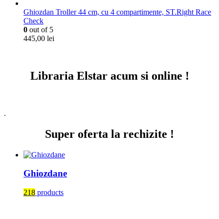
Ghiozdan Troller 44 cm, cu 4 compartimente, ST.Right Race
Check
0
out of 5
445,00
lei
Libraria Elstar acum si online !
.
Super oferta la rechizite !
Ghiozdane
218
products