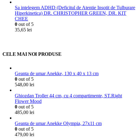
Sa intelegem ADHD (Deficitul de Atentie Insotit de Tulburare
Hiperkinetica) DR. CHRISTOPHER GREEN, DR. KIT
CHEE
0
out of 5
35,65
lei
CELE MAI NOI PRODUSE
Geanta de umar Anekke, 130 x 40 x 13 cm
0
out of 5
548,00
lei
Ghiozdan Troller 44 cm, cu 4 compartimente, ST.Right
Flower Mood
0
out of 5
485,00
lei
Geanta de umar Anekke Olympia, 27x11 cm
0
out of 5
479,00
lei