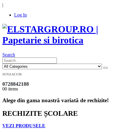
|
Log In
Search
SUNA ACUM
0728842188
0
0 items
Alege din gama noastră variată de rechizite!
RECHIZITE ȘCOLARE
VEZI PRODUSELE